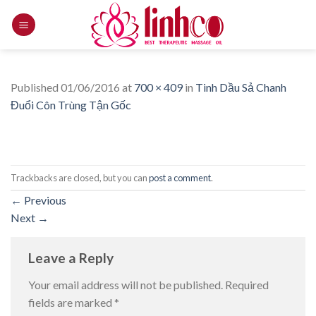
Skip
to
content
Published
01/06/2016
at
700 × 409
in
Tinh Dầu Sả Chanh
Đuổi Côn Trùng Tận Gốc
Trackbacks are closed, but you can
post a comment
.
←
Previous
Next
→
Leave a Reply
Your email address will not be published.
Required
fields are marked
*