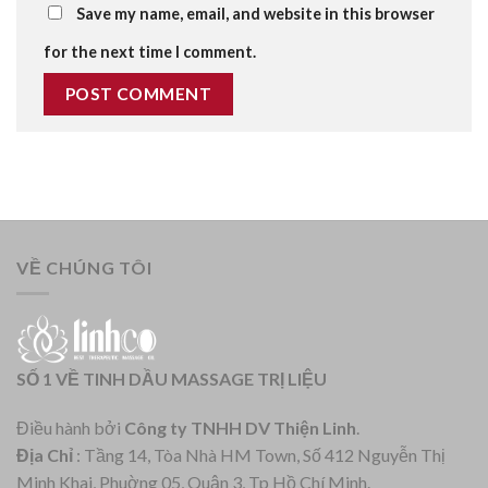
Save my name, email, and website in this browser
for the next time I comment.
VỀ CHÚNG TÔI
SỐ 1 VỀ TINH DẦU MASSAGE TRỊ LIỆU
Điều hành bởi
Công ty TNHH DV Thiện Linh
.
Địa Chỉ
: Tầng 14, Tòa Nhà HM Town, Số 412 Nguyễn Thị
Minh Khai, Phuờng 05, Quận 3, Tp Hồ Chí Minh.