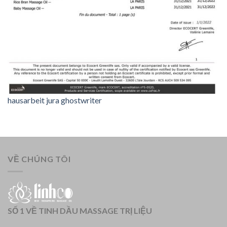
hausarbeit jura ghostwriter
VỀ CHÚNG TÔI
SỐ 1 VỀ TINH DẦU MASSAGE TRỊ LIỆU