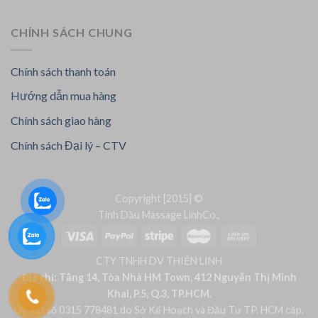
CHÍNH SÁCH CHUNG
Chính sách thanh toán
Hướng dẫn mua hàng
Chính sách giao hàng
Chính sách Đại lý – CTV
Copyright [2015] ©
Tinh Dầu Massage LinhCo.,
CTY TNHH DV THIỆN LINH
Địa chỉ: Tầng 14, Tòa Nhà HM Town, 412 Nguyễn Thị Minh
Khai, P.5, Q.3, TP.HCM.
GPKD số 0315 778481 do Sở Kế Hoạch và Đầu Tư TP. HCM cấp.