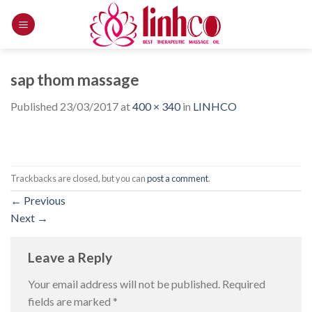
Skip
to
content
sap thom massage
Published
23/03/2017
at
400 × 340
in
LINHCO
Trackbacks are closed, but you can
post a comment
.
←
Previous
Next
→
Leave a Reply
Your email address will not be published.
Required
fields are marked
*