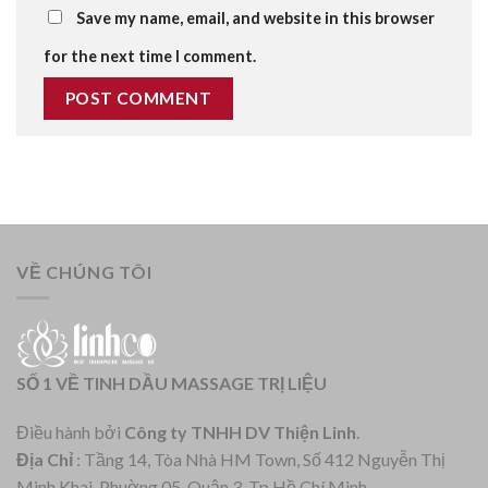
Save my name, email, and website in this browser
for the next time I comment.
VỀ CHÚNG TÔI
SỐ 1 VỀ TINH DẦU MASSAGE TRỊ LIỆU
Điều hành bởi
Công ty TNHH DV Thiện Linh
.
Địa Chỉ
: Tầng 14, Tòa Nhà HM Town, Số 412 Nguyễn Thị
Minh Khai, Phuờng 05, Quận 3, Tp Hồ Chí Minh.