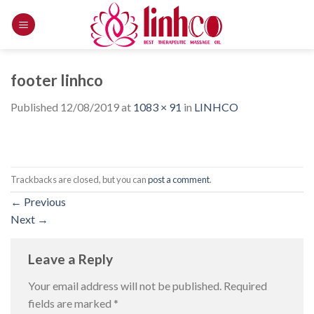
Skip
to
content
footer linhco
Published
12/08/2019
at
1083 × 91
in
LINHCO
Trackbacks are closed, but you can
post a comment
.
←
Previous
Next
→
Leave a Reply
Your email address will not be published.
Required
fields are marked
*