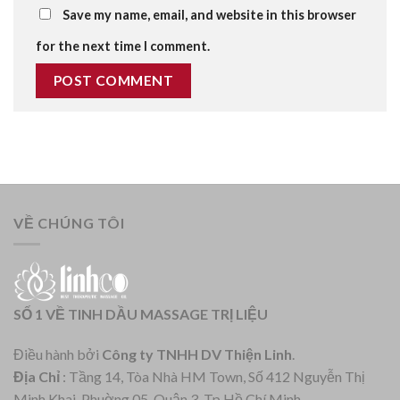
Save my name, email, and website in this browser
for the next time I comment.
VỀ CHÚNG TÔI
SỐ 1 VỀ TINH DẦU MASSAGE TRỊ LIỆU
Điều hành bởi
Công ty TNHH DV Thiện Linh
.
Địa Chỉ
: Tầng 14, Tòa Nhà HM Town, Số 412 Nguyễn Thị
Minh Khai, Phuờng 05, Quận 3, Tp Hồ Chí Minh.