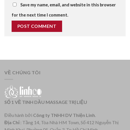
Save my name, email, and website in this browser
for the next time I comment.
VỀ CHÚNG TÔI
SỐ 1 VỀ TINH DẦU MASSAGE TRỊ LIỆU
Điều hành bởi
Công ty TNHH DV Thiện Linh
.
Địa Chỉ
: Tầng 14, Tòa Nhà HM Town, Số 412 Nguyễn Thị
Minh Khai, Phuờng 05, Quận 3, Tp Hồ Chí Minh.