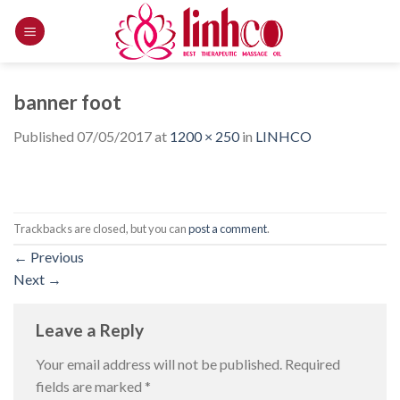
Skip
to
content
banner foot
Published
07/05/2017
at
1200 × 250
in
LINHCO
Trackbacks are closed, but you can
post a comment
.
←
Previous
Next
→
Leave a Reply
Your email address will not be published.
Required
fields are marked
*