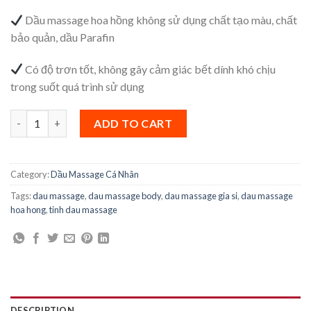
Dầu massage hoa hồng không sử dụng chất tạo màu, chất
bảo quản, dầu Parafin
Có độ trơn tốt, không gây cảm giác bết dính khó chịu
trong suốt quá trình sử dụng
Dầu Massage Body Hoa Hồng La Paris 300ml quantity
ADD TO CART
Category:
Dầu Massage Cá Nhân
Tags:
dau massage
,
dau massage body
,
dau massage gia si
,
dau massage
hoa hong
,
tinh dau massage
DESCRIPTION