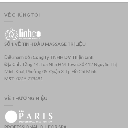
VỀ CHÚNG TÔI
SỐ 1 VỀ TINH DẦU MASSAGE TRỊ LIỆU
Điều hành bởi
Công ty TNHH DV Thiện Linh
.
Địa Chỉ
: Tầng 14, Tòa Nhà HM Town, Số 412 Nguyễn Thị
Minh Khai, Phuờng 05, Quận 3, Tp Hồ Chí Minh.
MST
: 0315 778481
VỀ THƯƠNG HIỆU
PROFESSIONAL OIL FOR SPA