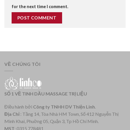
for the next time I comment.
VỀ CHÚNG TÔI
SỐ 1 VỀ TINH DẦU MASSAGE TRỊ LIỆU
Điều hành bởi
Công ty TNHH DV Thiện Linh
.
Địa Chỉ
: Tầng 14, Tòa Nhà HM Town, Số 412 Nguyễn Thị
Minh Khai, Phuờng 05, Quận 3, Tp Hồ Chí Minh.
MST
: 0315 778481