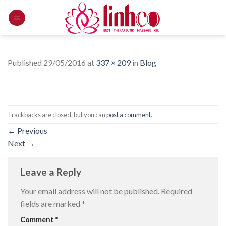
Skip
to
content
Published
29/05/2016
at
337 × 209
in
Blog
Trackbacks are closed, but you can
post a comment
.
←
Previous
Next
→
Leave a Reply
Your email address will not be published.
Required
fields are marked
*
Comment
*