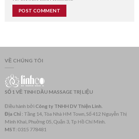
VỀ CHÚNG TÔI
SỐ 1 VỀ TINH DẦU MASSAGE TRỊ LIỆU
Điều hành bởi
Công ty TNHH DV Thiện Linh
.
Địa Chỉ
: Tầng 14, Tòa Nhà HM Town, Số 412 Nguyễn Thị
Minh Khai, Phuờng 05, Quận 3, Tp Hồ Chí Minh.
MST
: 0315 778481