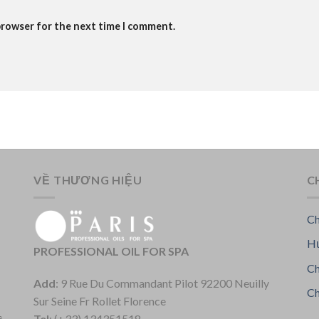
browser for the next time I comment.
VỀ THƯƠNG HIỆU
C
Ch
Hư
PROFESSIONAL OIL FOR SPA
Ch
Add
: 9 Rue Du Commandant Pilot 92200 Neuilly
Ch
Sur Seine Fr Rollet Florence
Tel
: (+33) 134351518