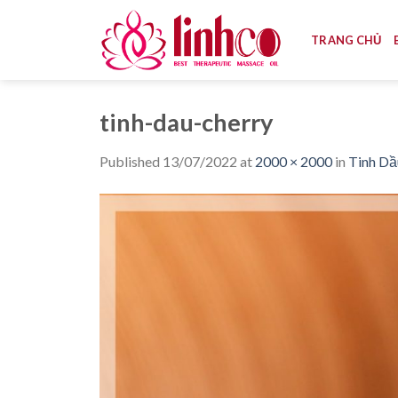
Skip
to
TRANG CHỦ
content
tinh-dau-cherry
Published
13/07/2022
at
2000 × 2000
in
Tinh Dầ