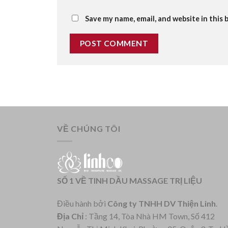
Save my name, email, and website in this 
VỀ CHÚNG TÔI
SỐ 1 VỀ TINH DẦU MASSAGE TRỊ LIỆU
Điều hành bởi
Công ty TNHH DV Thiện Linh
.
Địa Chỉ
: Tầng 14, Tòa Nhà HM Town, Số 412