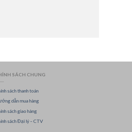
HÍNH SÁCH CHUNG
ính sách thanh toán
ớng dẫn mua hàng
ính sách giao hàng
ính sách Đại lý – CTV