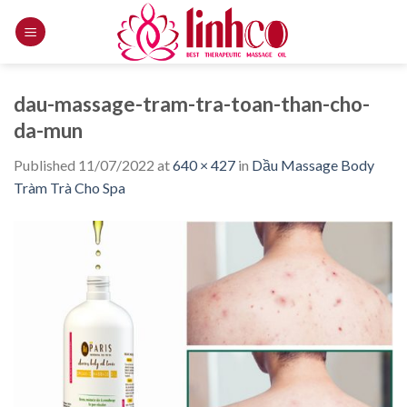
Skip
to
content
dau-massage-tram-tra-toan-than-cho-
da-mun
Published
11/07/2022
at
640 × 427
in
Dầu Massage Body
Tràm Trà Cho Spa