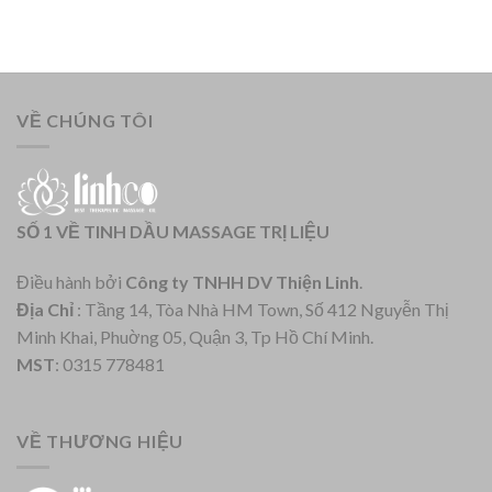
VỀ CHÚNG TÔI
SỐ 1 VỀ TINH DẦU MASSAGE TRỊ LIỆU
Điều hành bởi
Công ty TNHH DV Thiện Linh
.
Địa Chỉ
: Tầng 14, Tòa Nhà HM Town, Số 412 Nguyễn Thị
Minh Khai, Phuờng 05, Quận 3, Tp Hồ Chí Minh.
MST
: 0315 778481
VỀ THƯƠNG HIỆU