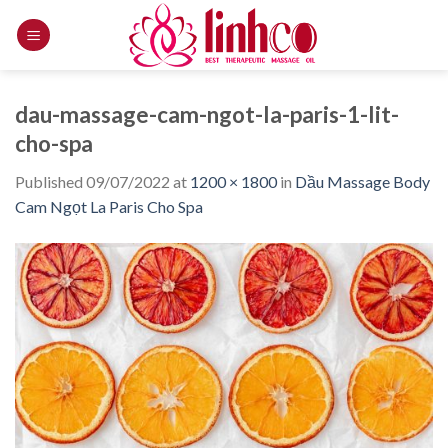
Skip
to
content
dau-massage-cam-ngot-la-paris-1-lit-
cho-spa
Published
09/07/2022
at
1200 × 1800
in
Dầu Massage Body
Cam Ngọt La Paris Cho Spa