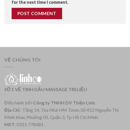
for the next time I comment.
VỀ CHÚNG TÔI
SỐ 1 VỀ TINH DẦU MASSAGE TRỊ LIỆU
Điều hành bởi
Công ty TNHH DV Thiện Linh
.
Địa Chỉ
: Tầng 14, Tòa Nhà HM Town, Số 412 Nguyễn Thị
Minh Khai, Phuờng 05, Quận 3, Tp Hồ Chí Minh.
MST
: 0315 778481