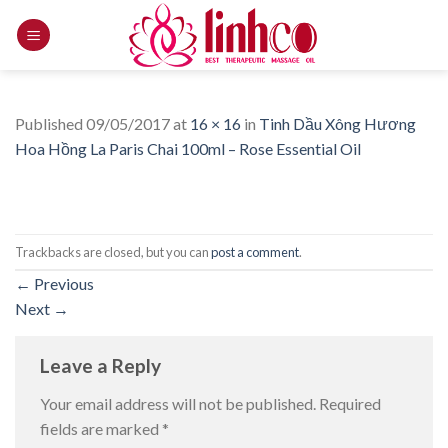
Skip
to
content
Published
09/05/2017
at
16 × 16
in
Tinh Dầu Xông Hương
Hoa Hồng La Paris Chai 100ml – Rose Essential Oil
Trackbacks are closed, but you can
post a comment
.
←
Previous
Next
→
Leave a Reply
Your email address will not be published.
Required
fields are marked
*