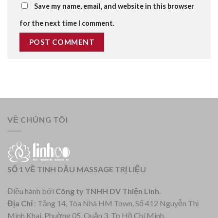
Save my name, email, and website in this browser
for the next time I comment.
VỀ CHÚNG TÔI
SỐ 1 VỀ TINH DẦU MASSAGE TRỊ LIỆU
Điều hành bởi
Công ty TNHH DV Thiện Linh
.
Địa Chỉ
: Tầng 14, Tòa Nhà HM Town, Số 412 Nguyễn Thị
Minh Khai, Phuờng 05, Quận 3, Tp Hồ Chí Minh.