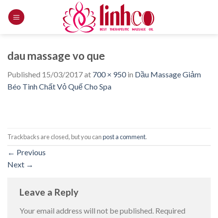
Skip
to
content
dau massage vo que
Published
15/03/2017
at
700 × 950
in
Dầu Massage Giảm
Béo Tinh Chất Vỏ Quế Cho Spa
Trackbacks are closed, but you can
post a comment
.
←
Previous
Next
→
Leave a Reply
Your email address will not be published.
Required