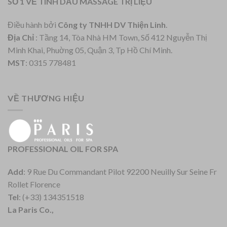
SỐ 1 VỀ TINH DẦU MASSAGE TRỊ LIỆU
Điều hành bởi
Công ty TNHH DV Thiện Linh
.
Địa Chỉ
: Tầng 14, Tòa Nhà HM Town, Số 412 Nguyễn Thị
Minh Khai, Phuờng 05, Quận 3, Tp Hồ Chí Minh.
MST
: 0315 778481
VỀ THƯƠNG HIỆU
PROFESSIONAL OIL FOR SPA
Add
: 9 Rue Du Commandant Pilot 92200 Neuilly Sur Seine Fr
Rollet Florence
Tel
: (+33) 134351518
La Paris Co.,