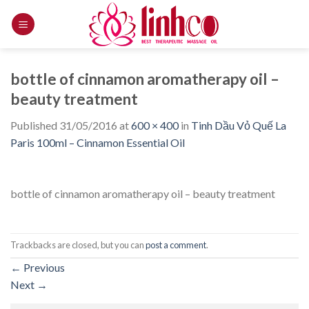
Skip
to
content
bottle of cinnamon aromatherapy oil –
beauty treatment
Published
31/05/2016
at
600 × 400
in
Tinh Dầu Vỏ Quế La
Paris 100ml – Cinnamon Essential Oil
bottle of cinnamon aromatherapy oil – beauty treatment
Trackbacks are closed, but you can
post a comment
.
←
Previous
Next
→