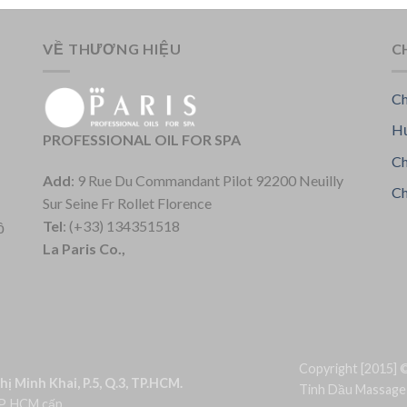
VỀ THƯƠNG HIỆU
C
Ch
Hư
PROFESSIONAL OIL FOR SPA
Ch
Add
: 9 Rue Du Commandant Pilot 92200 Neuilly
Ch
Sur Seine Fr Rollet Florence
Tel
: (+33) 134351518
ồ
La Paris Co.,
Copyright [2015] 
ị Minh Khai, P.5, Q.3, TP.HCM.
Tinh Dầu Massage 
P. HCM cấp.