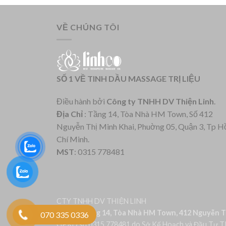
VỀ CHÚNG TÔI
SỐ 1 VỀ TINH DẦU MASSAGE TRỊ LIỆU
Điều hành bởi
Công ty TNHH DV Thiện Linh
.
Địa Chỉ
: Tầng 14, Tòa Nhà HM Town, Số 412
Nguyễn Thị Minh Khai, Phuờng 05, Quận 3, Tp H
Chí Minh.
MST
: 0315 778481
CTY TNHH DV THIỆN LINH
Địa chỉ: Tầng 14, Tòa Nhà HM Town, 412 Nguyễn Th
070 335 0336
GPKD số 0315 778481 do Sở Kế Hoạch và Đầu Tư T