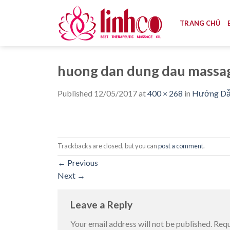
Skip
to
TRANG CHỦ
content
huong dan dung dau massag
Published
12/05/2017
at
400 × 268
in
Hướng Dẫ
Trackbacks are closed, but you can
post a comment
.
←
Previous
Next
→
Leave a Reply
Your email address will not be published.
Requ