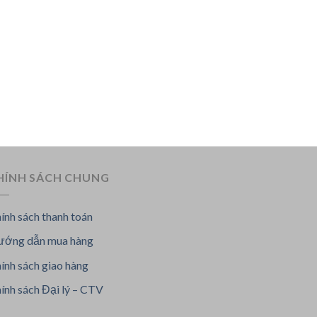
HÍNH SÁCH CHUNG
ính sách thanh toán
ớng dẫn mua hàng
ính sách giao hàng
ính sách Đại lý – CTV