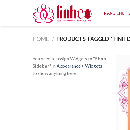
Skip
to
TRANG CHỦ
content
HOME
/
PRODUCTS TAGGED “TINH D
You need to assign Widgets to
"Shop
Sidebar"
in
Appearance > Widgets
to show anything here