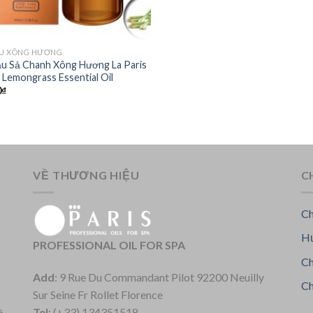
ẦU XÔNG HƯƠNG
ầu Sả Chanh Xông Hương La Paris
 Lemongrass Essential Oil
0
₫
VỀ THƯƠNG HIỆU
C
Ch
Hư
PROFESSIONAL OIL FOR SPA
Ch
Add
: 9 Rue Du Commandant Pilot 92200 Neuilly
Ch
Sur Seine Fr Rollet Florence
Tel
: (+33) 134351518