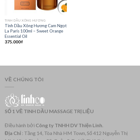
TINH DẦU XÔNG HƯƠNG
Tinh Dầu Xông Hương Cam Ngọt
La Paris 100ml – Sweet Orange
Essential Oil
375.000
₫
VỀ CHÚNG TÔI
SỐ 1 VỀ TINH DẦU MASSAGE TRỊ LIỆU
Điều hành bởi
Công ty TNHH DV Thiện Linh
.
Địa Chỉ
: Tầng 14, Tòa Nhà HM Town, Số 412 Nguyễn Thị