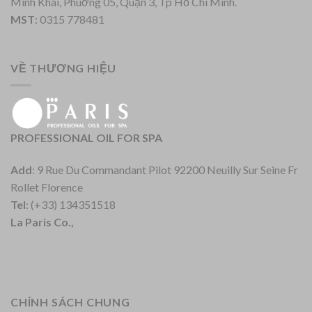
Minh Khai, Phuờng 05, Quận 3, Tp Hồ Chí Minh.
MST
: 0315 778481
VỀ THƯƠNG HIỆU
PROFESSIONAL OIL FOR SPA
Add
: 9 Rue Du Commandant Pilot 92200 Neuilly Sur Seine Fr
Rollet Florence
Tel
: (+33) 134351518
La Paris Co.,
CHÍNH SÁCH CHUNG