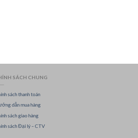
HÍNH SÁCH CHUNG
ính sách thanh toán
ớng dẫn mua hàng
ính sách giao hàng
ính sách Đại lý – CTV