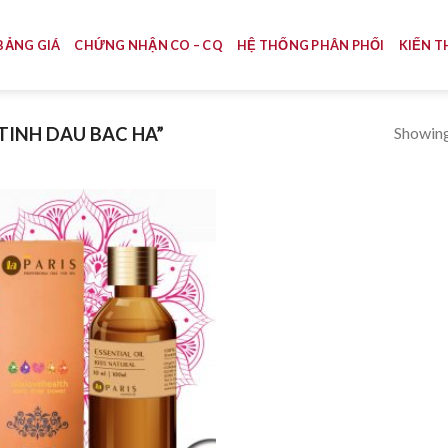
BẢNG GIÁ
CHỨNG NHẬN CO – CQ
HỆ THỐNG PHÂN PHỐI
KIẾN T
Showing 
TINH DAU BAC HA”