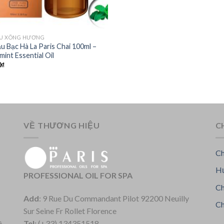
ẦU XÔNG HƯƠNG
u Bạc Hà La Paris Chai 100ml –
int Essential Oil
0
₫
VỀ THƯƠNG HIỆU
C
Ch
Hư
PROFESSIONAL OIL FOR SPA
Ch
Add
: 9 Rue Du Commandant Pilot 92200 Neuilly
Ch
Sur Seine Fr Rollet Florence
Tel
: (+33) 134351518