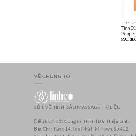
TINH D
Tinh Dầ
Pepperm
295.00
VỀ CHÚNG TÔI
SỐ 1 VỀ TINH DẦU MASSAGE TRỊ LIỆU
Điều hành bởi
Công ty TNHH DV Thiện Linh
.
Địa Chỉ
: Tầng 14, Tòa Nhà HM Town, Số 412