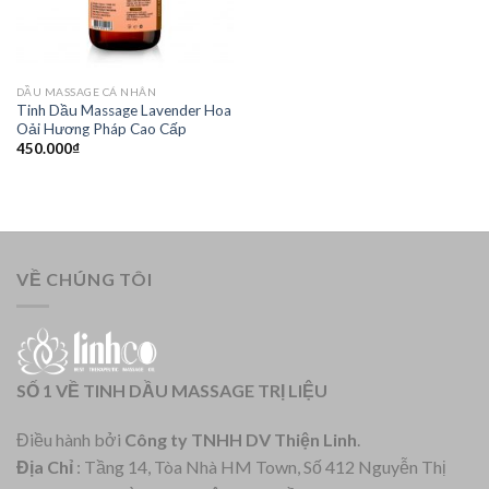
DẦU MASSAGE CÁ NHÂN
Tinh Dầu Massage Lavender Hoa
Oải Hương Pháp Cao Cấp
450.000
₫
VỀ CHÚNG TÔI
SỐ 1 VỀ TINH DẦU MASSAGE TRỊ LIỆU
Điều hành bởi
Công ty TNHH DV Thiện Linh
.
Địa Chỉ
: Tầng 14, Tòa Nhà HM Town, Số 412 Nguyễn Thị