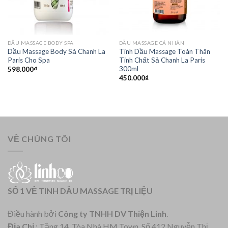
DẦU MASSAGE BODY SPA
DẦU MASSAGE CÁ NHÂN
Dầu Massage Body Sả Chanh La
Tinh Dầu Massage Toàn Thân
Paris Cho Spa
Tinh Chất Sả Chanh La Paris
300ml
598.000
₫
450.000
₫
VỀ CHÚNG TÔI
SỐ 1 VỀ TINH DẦU MASSAGE TRỊ LIỆU
Điều hành bởi
Công ty TNHH DV Thiện Linh
.
Địa Chỉ
: Tầng 14, Tòa Nhà HM Town, Số 412 Nguyễn Thị