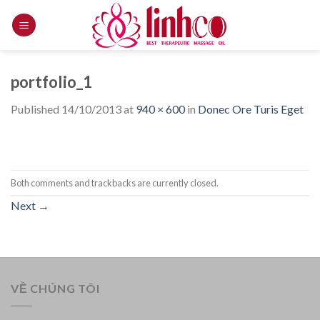
Skip
to
content
portfolio_1
Published
14/10/2013
at
940 × 600
in
Donec Ore Turis Eget
Both comments and trackbacks are currently closed.
Next
→
VỀ CHÚNG TÔI