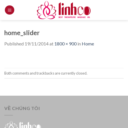
Skip
to
content
home_slider
Published
19/11/2014
at
1800 × 900
in
Home
Both comments and trackbacks are currently closed.
VỀ CHÚNG TÔI