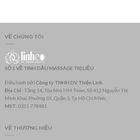
VỀ CHÚNG TÔI
SỐ 1 VỀ TINH DẦU MASSAGE TRỊ LIỆU
Điều hành bởi
Công ty TNHH DV Thiện Linh
.
Địa Chỉ
: Tầng 14, Tòa Nhà HM Town, Số 412 Nguyễn Thị
Minh Khai, Phuờng 05, Quận 3, Tp Hồ Chí Minh.
MST
: 0315 778481
VỀ THƯƠNG HIỆU