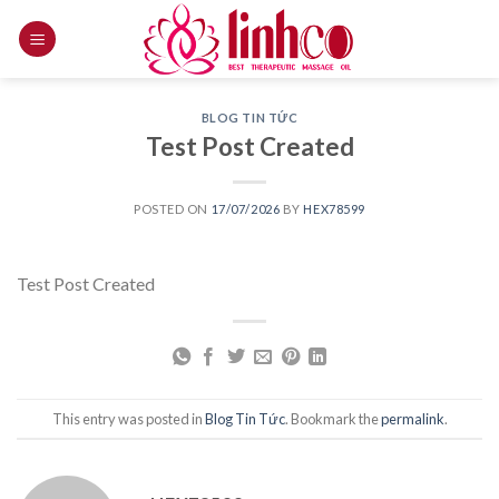
Skip
to
content
BLOG TIN TỨC
Test Post Created
POSTED ON
17/07/2026
BY
HEX78599
Test Post Created
This entry was posted in
Blog Tin Tức
. Bookmark the
permalink
.