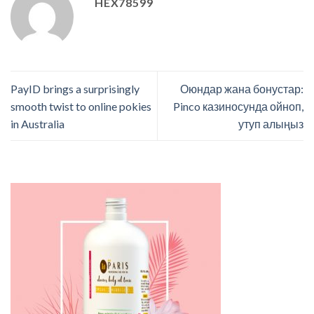
HEX78599
PayID brings a surprisingly
Оюндар жана бонустар:
smooth twist to online pokies
Pinco казиносунда ойноп,
in Australia
утуп алыңыз