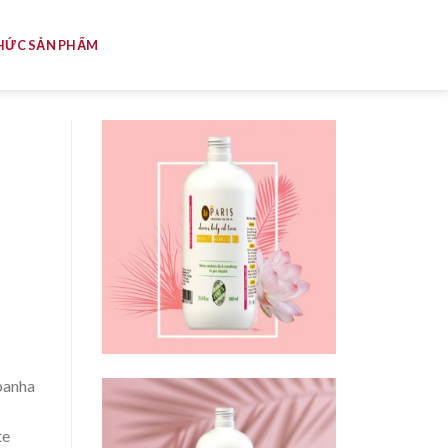
HỨC SẢN PHẨM
panha
te