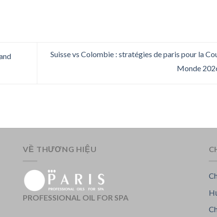
Suisse vs Colombie : stratégies de paris pour la C
 and
Monde 202
VỀ THƯƠNG HIỆU
C
Ch
Hư
PROFESSIONAL OIL FOR SPA
Ch