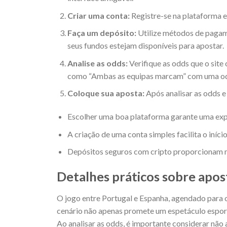
Criar uma conta:
Registre-se na plataforma e
Faça um depósito:
Utilize métodos de pagame
seus fundos estejam disponíveis para apostar.
Analise as odds:
Verifique as odds que o site
como “Ambas as equipas marcam” com uma od
Coloque sua aposta:
Após analisar as odds e 
Escolher uma boa plataforma garante uma expe
A criação de uma conta simples facilita o iníci
Depósitos seguros com cripto proporcionam m
Detalhes práticos sobre apo
O jogo entre Portugal e Espanha, agendado para o
cenário não apenas promete um espetáculo espo
Ao analisar as odds, é importante considerar n