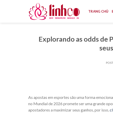
Skip
to
TRANG CHỦ
content
Explorando as odds de 
seu
POS
As apostas em esportes são uma forma emocionant
no Mundial de 2026 promete ser uma grande opor
apostadores a maximizar seus ganhos, por isso,
c