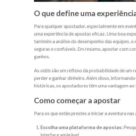
O que define uma experiência
Para qualquer apostador, especialmente em event
uma experiência de apostas eficaz. Uma boa expe
também a análise do desempenho das equipes, o c
seguras e confiáveis. Em resumo, apostar com c
ganhos.
As odds são um reflexo da probabilidade de um re
perder e ganhar dinheiro. Além disso, informando
históricas, os apostadores têm uma vantagem ao f
Como começar a apostar
Para os que estão prestes a iniciar a aventura nas
Escolha uma plataforma de apostas:
Pesqui
interface amigável.