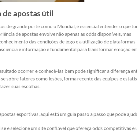
 de apostas útil
os de grande porte como o Mundial, é essencial entender o que to
riência de apostas envolve não apenas as odds disponíveis, mas
onhecimento das condições de jogo e a utilização de plataformas
onsciência e informação é fundamental para transformar emoção e
sultado ocorrer, e conhecê-las bem pode significar a diferença en
-se sobre fatores como lesões, forma recente das equipes e estatís
azer suas escolhas.
 apostas esportivas, aqui está um guia passo a passo que pode ajuda
se e selecione um site confiável que ofereça odds competitivas e