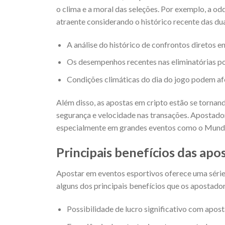
o clima e a moral das seleções. Por exemplo, a od
atraente considerando o histórico recente das du
A análise do histórico de confrontos diretos en
Os desempenhos recentes nas eliminatórias po
Condições climáticas do dia do jogo podem af
Além disso, as apostas em cripto estão se torna
segurança e velocidade nas transações. Apostad
especialmente em grandes eventos como o Mundi
Principais benefícios das ap
Apostar em eventos esportivos oferece uma série
alguns dos principais benefícios que os apostado
Possibilidade de lucro significativo com apos