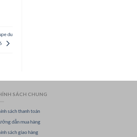
oupe du
6
HÍNH SÁCH CHUNG
ính sách thanh toán
ớng dẫn mua hàng
ính sách giao hàng