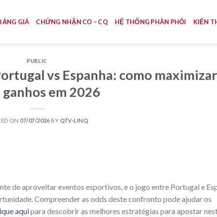
BẢNG GIÁ
CHỨNG NHẬN CO – CQ
HỆ THỐNG PHÂN PHỐI
KIẾN T
PUBLIC
Portugal vs Espanha: como maximizar
s ganhos em 2026
TED ON
07/07/2026
BY
QTV-LINQ
e de aproveitar eventos esportivos, e o jogo entre Portugal e Es
tunidade. Compreender as odds deste confronto pode ajudar os
lique aqui
para descobrir as melhores estratégias para apostar nes