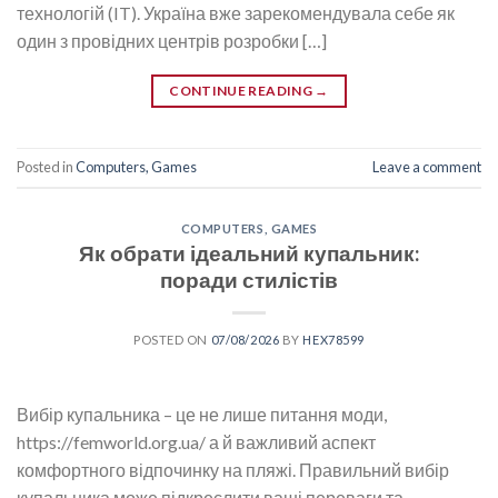
технологій (IT). Україна вже зарекомендувала себе як
один з провідних центрів розробки […]
CONTINUE READING
→
Posted in
Computers, Games
Leave a comment
COMPUTERS, GAMES
Як обрати ідеальний купальник:
поради стилістів
POSTED ON
07/08/2026
BY
HEX78599
Вибір купальника – це не лише питання моди,
https://femworld.org.ua/ а й важливий аспект
комфортного відпочинку на пляжі. Правильний вибір
купальника може підкреслити ваші переваги та