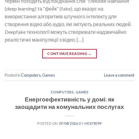
термін походить від поєднання слів “глибоке навчання”
(deep learning) та “фейк” (fake), що вказує на
використання алгоритмів штучного інтелекту для
створення відео або аудіо, які імітують реальних людей.
Deepfake технології можуть створювати надзвичайно
реалістичні маніпуляції з відео, […]
CONTINUE READING
→
Posted in
Computers, Games
Leave a comment
COMPUTERS, GAMES
Енергоефективність у домі: як
заощадити на комунальних послугах
POSTED ON
07/08/2026
BY
HEX78599