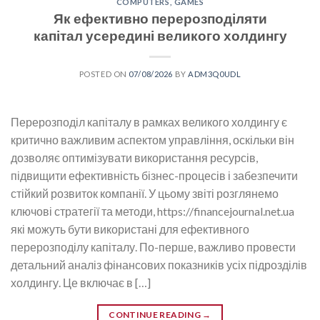
COMPUTERS, GAMES
Як ефективно перерозподіляти
капітал усередині великого холдингу
POSTED ON
07/08/2026
BY
ADM3Q0UDL
Перерозподіл капіталу в рамках великого холдингу є
критично важливим аспектом управління, оскільки він
дозволяє оптимізувати використання ресурсів,
підвищити ефективність бізнес-процесів і забезпечити
стійкий розвиток компанії. У цьому звіті розглянемо
ключові стратегії та методи, https://financejournal.net.ua
які можуть бути використані для ефективного
перерозподілу капіталу. По-перше, важливо провести
детальний аналіз фінансових показників усіх підрозділів
холдингу. Це включає в […]
CONTINUE READING
→