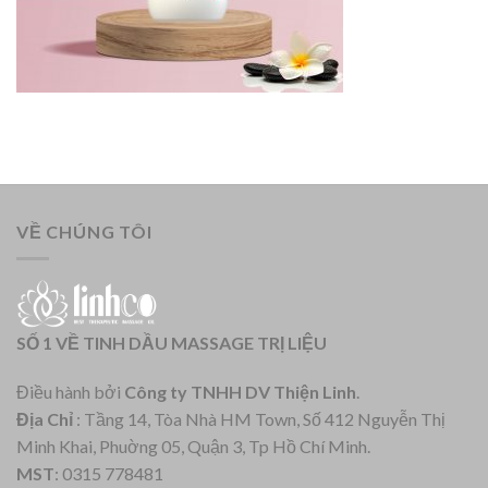
VỀ CHÚNG TÔI
SỐ 1 VỀ TINH DẦU MASSAGE TRỊ LIỆU
Điều hành bởi
Công ty TNHH DV Thiện Linh
.
Địa Chỉ
: Tầng 14, Tòa Nhà HM Town, Số 412 Nguyễn Thị
Minh Khai, Phuờng 05, Quận 3, Tp Hồ Chí Minh.
MST
: 0315 778481